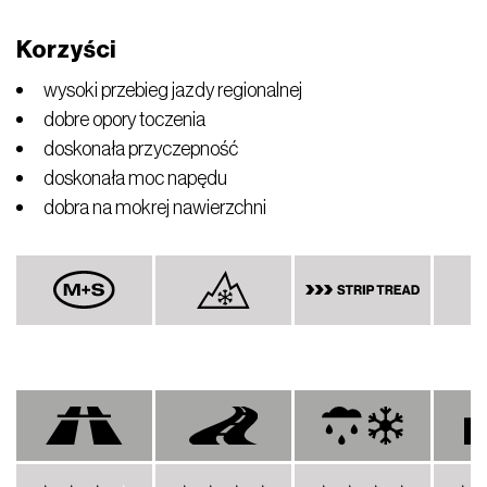
Korzyści
wysoki przebieg jazdy regionalnej
dobre opory toczenia
doskonała przyczepność
doskonała moc napędu
dobra na mokrej nawierzchni